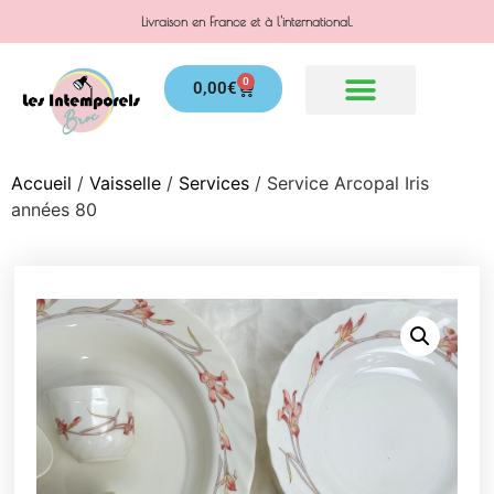
Livraison en France et à l'international.
0
0,00
€
Accueil
/
Vaisselle
/
Services
/ Service Arcopal Iris
années 80