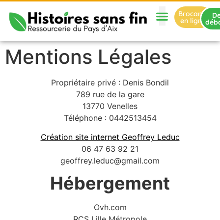
Brocante
De
en ligne
déb
Mentions Légales
Propriétaire privé : Denis Bondil
789 rue de la gare
13770 Venelles
Téléphone : 0442513454
Création site internet Geoffrey Leduc
06 47 63 92 21
geoffrey.leduc@gmail.com
Hébergement
Ovh.com
RCS Lille Métropole