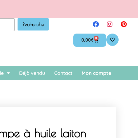
.
Recherche
0
0,00
€
le
Déjà vendu
Contact
Mon compte
ampe à huile laiton