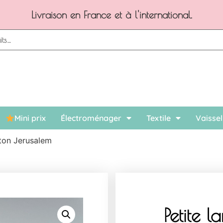
Paiement en ligne sécurisé, possibilité de 3x sans frais
Mini prix
Électroménager
Textile
Vaissel
iton Jerusalem
Petite l