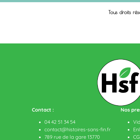
Tous droits ré
Contact :
Nos pres
04 42 51 34 54
Vi
contact@histoires-sans-fin.fr
En
789 rue de la gare 13770
CG