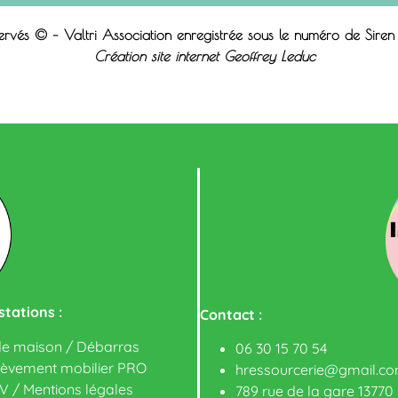
servés © – Valtri Association enregistrée sous le n
uméro de Sire
Création site internet Geoffrey Leduc
tations :
Contact :
de maison / Débarras
06 30 15 70 54
lèvement mobilier PRO
hressourcerie@gmail.c
V
/
Mentions légales
789 rue de la gare 13770