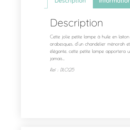
Description
Informatio
Description
Cette jolie petite lampe à huile en lait
arabesques, d’un chandelier ménorah et d
élégante, cette petite lampe apportera un
jamais…
Ref : DL025
la sculpture est t