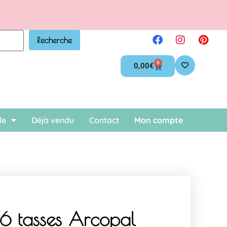
Recherche
0
0,00
€
le
Déjà vendu
Contact
Mon compte
 6 tasses Arcopal