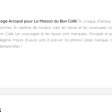
ntage Arcopal pour La Maison du Bon Café
On craque d’amour p
orties. En opaline de couleur café, les tasses et les soucoupes son
 Café. Les soucoupes et les tasses sont marquées Arcopal et peu
 légères traces d’usure sont à prévoir (cf photos) jolies marques 
ntemporelles !
s