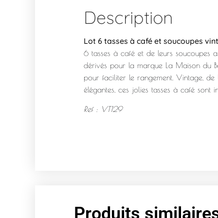
Description
Lot 6 tasses à café et soucoupes vi
6 tasses à café et de leurs soucoupes ass
dérivés pour la marque La Maison du Bon
pour faciliter le rangement. Vintage, de
élégantes, ces jolies tasses à café sont i
Ref : VT129
Produits similaire