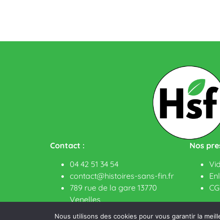
Contact :
Nos pres
04 42 51 34 54
Vi
contact@histoires-sans-fin.fr
En
789 rue de la gare 13770
CG
Venelles
Nous utilisons des cookies pour vous garantir la meill