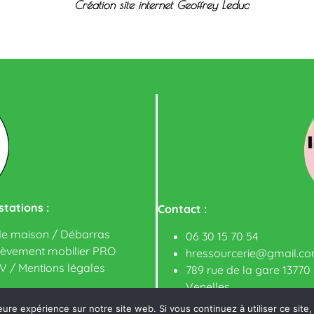
Création site internet Geoffrey Leduc
tations :
Contact :
de maison / Débarras
06 30 15 70 54
lèvement mobilier PRO
hressourcerie@gmail.c
V
/
Mentions légales
789 rue de la gare 13770
Venelles
eure expérience sur notre site web. Si vous continuez à utiliser ce sit