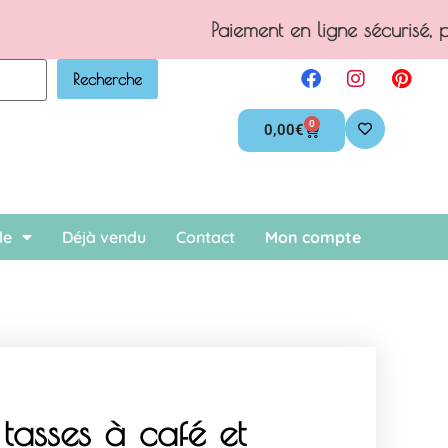
.
Recherche
0
0,00
€
le
Déjà vendu
Contact
Mon compte
 tasses à café et