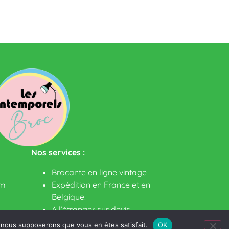
Nos services :
Brocante en ligne vintage
om
Expédition en France et en
Belgique.
A l’étranger sur devis
.
e, nous supposerons que vous en êtes satisfait.
OK