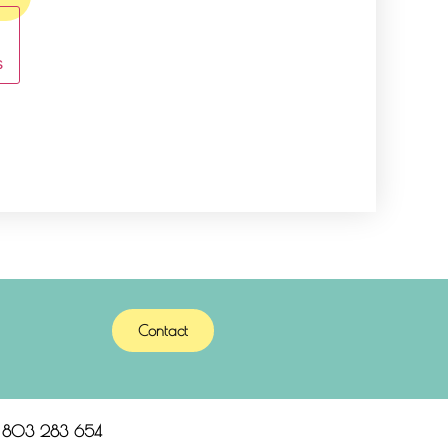
s
Contact
n 803 283 654