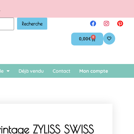
.
Recherche
0
0,00
€
le
Déjà vendu
Contact
Mon compte
intage ZYLISS SWISS