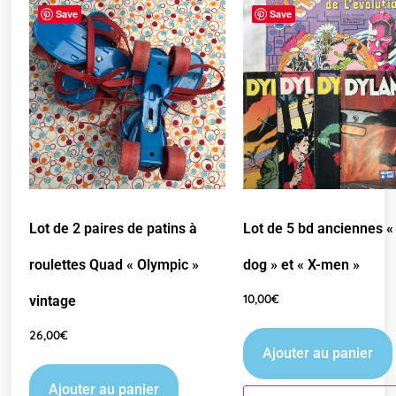
Save
Save
Lot de 2 paires de patins à
Lot de 5 bd anciennes «
roulettes Quad « Olympic »
dog » et « X-men »
10,00
€
vintage
26,00
€
Ajouter au panier
Ajouter au panier