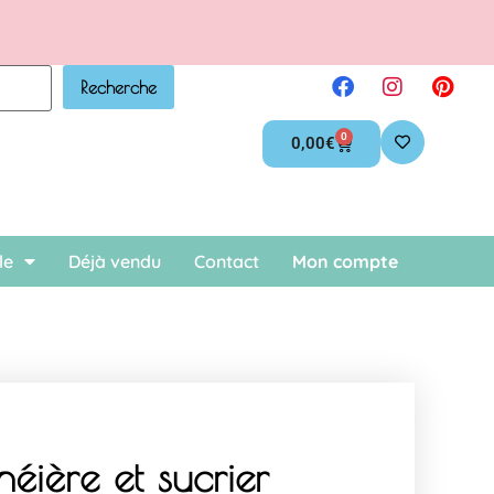
.
Recherche
0
0,00
€
le
Déjà vendu
Contact
Mon compte
héière et sucrier