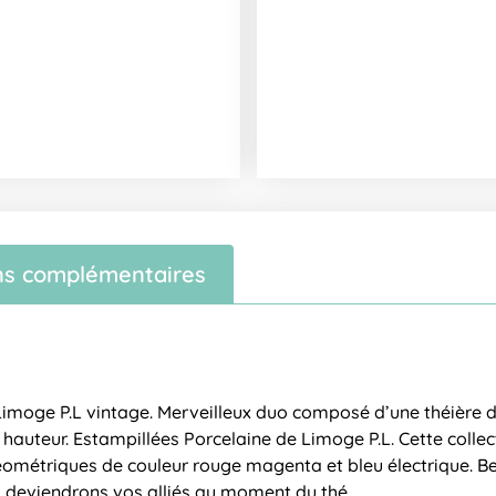
ns complémentaires
Limoge P.L vintage. Merveilleux duo composé d’une théière de
de hauteur. Estampillées Porcelaine de Limoge P.L. Cette colle
éométriques de couleur rouge magenta et bleu électrique. Bel
s deviendrons vos alliés au moment du thé.