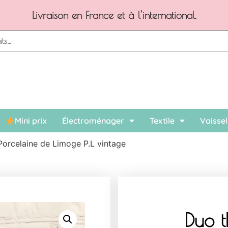
Paiement en ligne sécurisé, possibilité de 3x sans frais
Mini prix
Électroménager
Textile
Vaissel
 Porcelaine de Limoge P.L vintage
Duo t