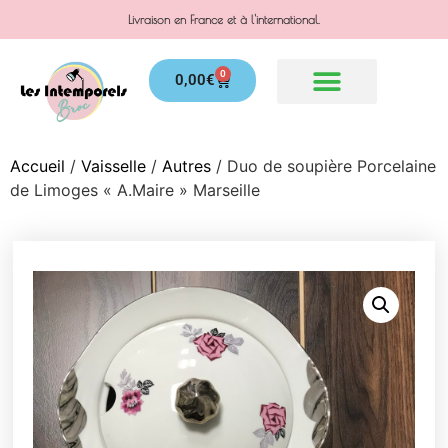
Livraison en France et à l'international.
0
0,00
€
Accueil
/
Vaisselle
/
Autres
/ Duo de soupière Porcelaine
de Limoges « A.Maire » Marseille