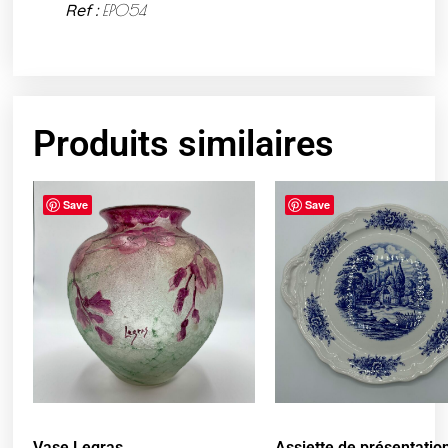
Ref :
EP054
Produits similaires
Save
Save
Vase Legras
Assiette de présentatio