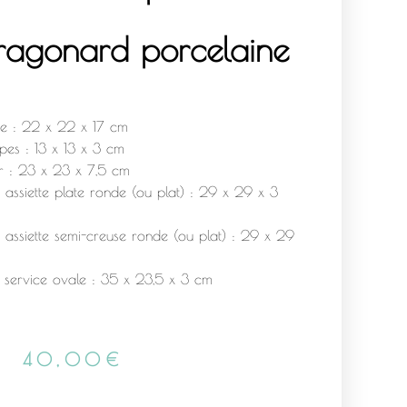
 Fragonard porcelaine
re : 22 x 22 x 17 cm
pes : 13 x 13 x 3 cm
er : 23 x 23 x 7,5 cm
assiette plate ronde (ou plat) : 29 x 29 x 3
 assiette semi-creuse ronde (ou plat) : 29 x 29
e service ovale : 35 x 23,5 x 3 cm
40,00
€