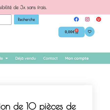
.
Recherche
0
0,00
€
le
Déjà vendu
Contact
Mon compte
ion de 10 pièces de