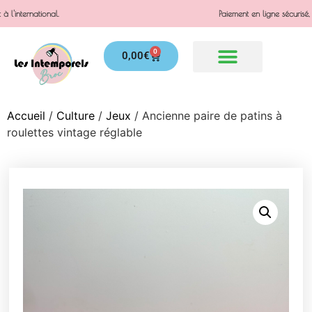
Paiement en ligne sécurisé, possibilité de 3x sans frais.
0
0,00
€
Accueil
/
Culture
/
Jeux
/ Ancienne paire de patins à
roulettes vintage réglable